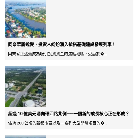
同奈華麗蛻變，投資人紛紛湧入搶搭基礎建設發展列車！
同奈省正逐漸成為吸引投資資金的焦點地區，受惠於�...
超過 10 億美元湧向環四路北側——一個新的成長核心正在形成？
佔地 280 公頃的新都市區以及一系列大型開發項目的�...