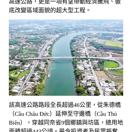
高速公路，更是一項有望帶動經濟騰飛、徹
底改變區域面貌的超大型工程。
該高速公路路段全長超過46公里，從朱德橋
（Cầu Châu Đức）延伸至守邊橋（Cầu Thủ
Biên），穿越同奈省9個鄉鎮與坊區，總用地
面積超過443公頃。最令投資者及民眾振奮