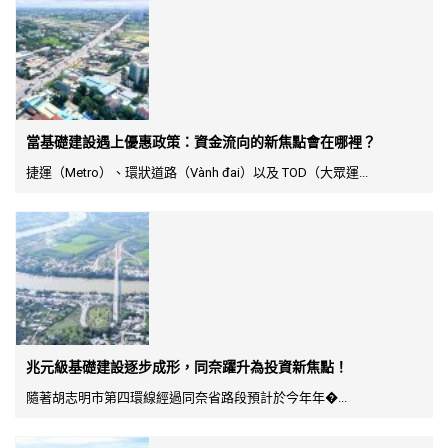
當基礎建設遇上優惠政策：資金流向的新焦點會在哪裡？
捷運（Metro）、環狀道路（Vành đai）以及 TOD（大眾運...
兆元級基礎建設逐步成形，同奈躍升為投資新焦點！
隨著胡志明市第四環線經過同奈省路段預計於今年年�...