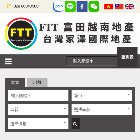
028 66843500
諮詢表
買賣
出租
城市
區縣
選擇面積
選擇價格