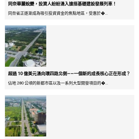
同奈華麗蛻變，投資人紛紛湧入搶搭基礎建設發展列車！
同奈省正逐漸成為吸引投資資金的焦點地區，受惠於�...
超過 10 億美元湧向環四路北側——一個新的成長核心正在形成？
佔地 280 公頃的新都市區以及一系列大型開發項目的�...