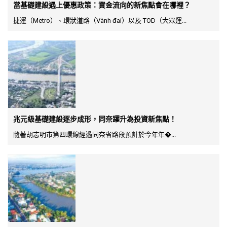
當基礎建設遇上優惠政策：資金流向的新焦點會在哪裡？
捷運（Metro）、環狀道路（Vành đai）以及 TOD（大眾運...
兆元級基礎建設逐步成形，同奈躍升為投資新焦點！
隨著胡志明市第四環線經過同奈省路段預計於今年年�...