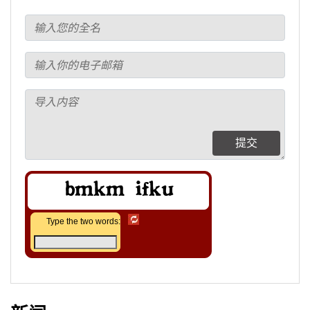
提交
Type the two words: