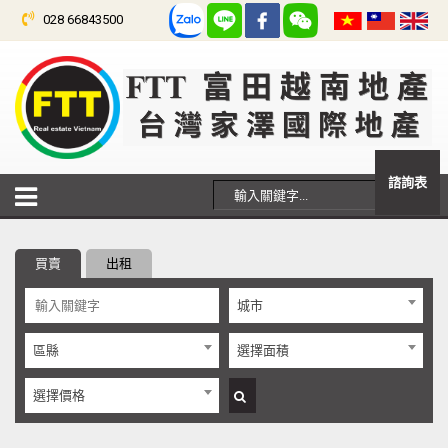
028 66843500
諮詢表
買賣
出租
城市
區縣
選擇面積
選擇價格