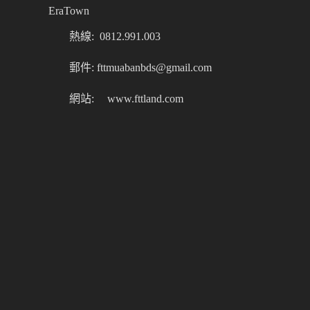
EraTown
熱線: 0812.991.003
郵件: fttmuabanbds@gmail.com
網站:
www.fttland.com