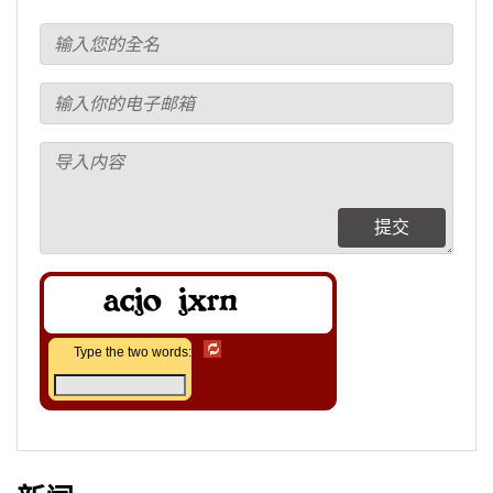
提交
Type the two words: