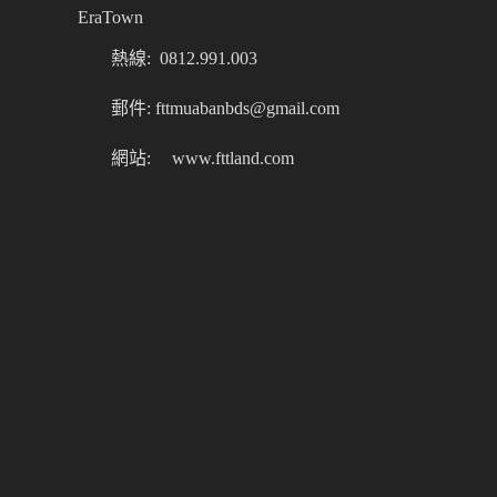
EraTown
熱線: 0812.991.003
郵件: fttmuabanbds@gmail.com
網站:
www.fttland.com