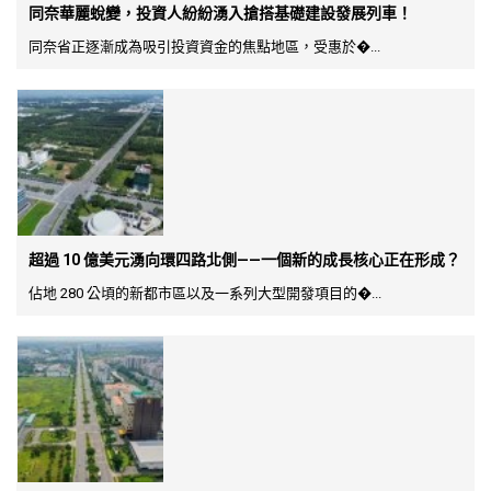
同奈華麗蛻變，投資人紛紛湧入搶搭基礎建設發展列車！
同奈省正逐漸成為吸引投資資金的焦點地區，受惠於�...
超過 10 億美元湧向環四路北側——一個新的成長核心正在形成？
佔地 280 公頃的新都市區以及一系列大型開發項目的�...