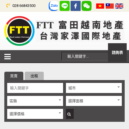
028 66843500
諮詢表
買賣
出租
城市
區縣
選擇面積
選擇價格