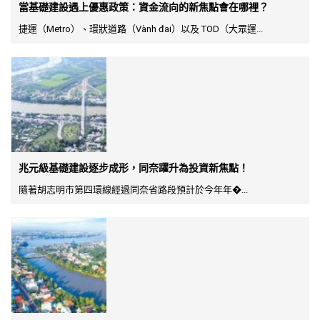
當基礎建設遇上優惠政策：資金流向的新焦點會在哪裡？
捷運（Metro）、環狀道路（Vành đai）以及 TOD（大眾運...
兆元級基礎建設逐步成形，同奈躍升為投資新焦點！
隨著胡志明市第四環線經過同奈省路段預計於今年年�...