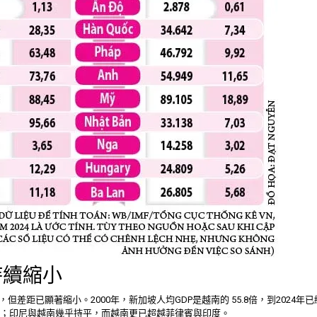
持續縮小
差距已顯著縮小。2000年，新加坡人均GDP是越南的 55.8倍，到2024年已縮至
至 1.6倍；印尼與越南幾乎持平，而越南更已超越菲律賓與印度。