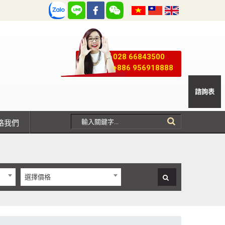
028 66843500
+886 956918888
諮詢表
聯絡我們
選擇價格