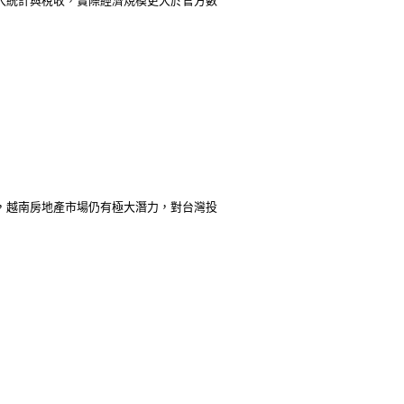
納入統計與稅收，實際經濟規模更大於官方數
下，越南房地產市場仍有極大潛力，對台灣投