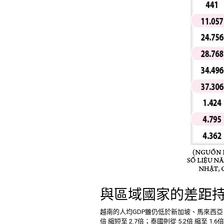
與區域國家的差距
越南的人均GDP雖仍低於新加坡、馬來西亞，但
倍 縮短至 2.7倍；泰國則從 5.2倍 縮