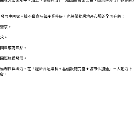
已達到高收入國家水平。加上「隱形經濟」（如加密貨幣交易、娛樂博彩等）逐步
入發展中國家。這不僅意味著產業升級，也將帶動房地產市場的全面升級：
需求。
求。
園區成為焦點。
國際旅遊發展。
備韌性與潛力。在「經濟高速增長 + 基礎設施完善 + 城市化加速」三大動力
會。