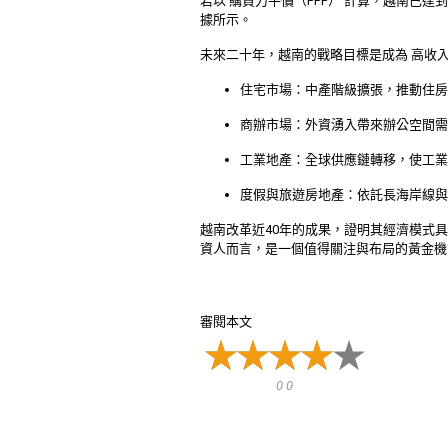
若以 購買力平價（PPP） 計算，越南
據所示。
未來二十年，越南的戰略目標是成為 高收
住宅市場：中產階級擴張，推動住房
商辦市場：外資湧入帶來辦公空間需
工業地產：全球供應鏈轉移，使工業
度假與旅遊房地產：依託長海岸線與
越南改革近40年的成果，證明其經濟模式具
資人而言，是一個值得關注與布局的黃金機
審閱本文
0 0