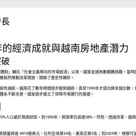
增長
年的經濟成就與越南房地產潛力
突破
包干體制」轉向「社會主義導向的市場經濟」以來，國家走過無數艱難挑戰。當
層毅然推動改革開放，開啟了歷史性轉折。
 的惡性通膨。越南花了數年時間逐步壓制通膨，直至1993年才成功降至個位數，並在
體系不斷完善，國家逐步建立了保障市場運行的基礎。
蹟
元，70%人口處於貧困狀態。到1993年，貧困率仍高達58%。然而，透過改革
濟總量將達 4910億美元，位列全球第34名，東南亞第5名；到2029年，規模可