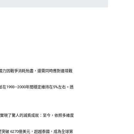
時國力因戰爭消耗殆盡，還需同時應對邊境戰
1993–2000年間穩定維持在5%左右。透
，越南實現了驚人的減貧成就：至今，依照多維度
望突破 6270億美元，超越泰國，成為全球第