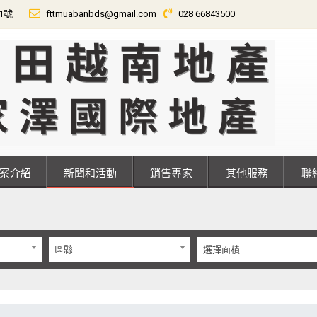
01號
fttmuabanbds@gmail.com
028 66843500
專案介紹
新聞和活動
銷售專家
其他服務
區縣
選擇面積