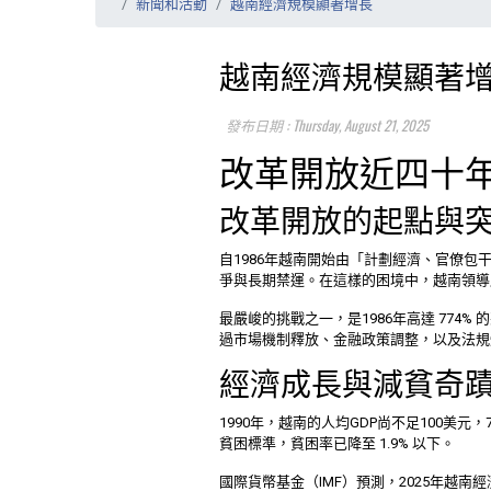
新聞和活動
越南經濟規模顯著增長
越南經濟規模顯著
發布日期 : Thursday, August 21, 2025
改革開放近四十
改革開放的起點與
自1986年越南開始由「計劃經濟、官僚
爭與長期禁運。在這樣的困境中，越南領導
最嚴峻的挑戰之一，是1986年高達 774%
過市場機制釋放、金融政策調整，以及法規
經濟成長與減貧奇
1990年，越南的人均GDP尚不足100美
貧困標準，貧困率已降至 1.9% 以下。
國際貨幣基金（IMF）預測，2025年越南經