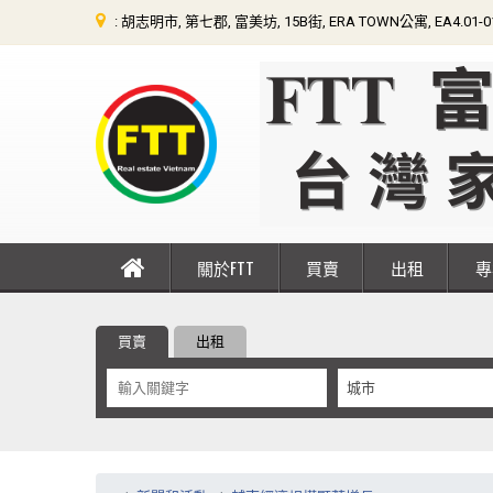
: 胡志明市, 第七郡, 富美坊, 15B街, ERA TOWN公寓, EA4.01-
關於FTT
買賣
出租
買賣
出租
城市