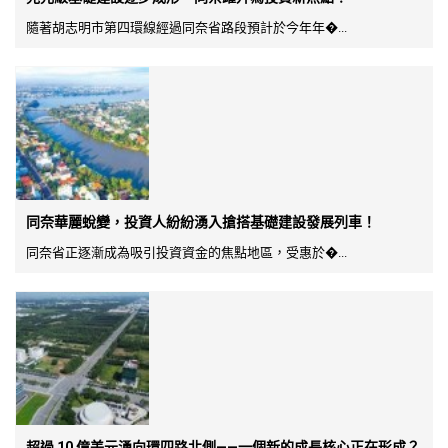
隨著胡志明市第四環線經過同奈省路段預計於今年年�...
同奈華麗蛻變，投資人紛紛湧入搶搭基礎建設發展列車！
同奈省正逐漸成為吸引投資資金的焦點地區，受惠於�...
超過 10 億美元湧向環四路北側——一個新的成長核心正在形成？