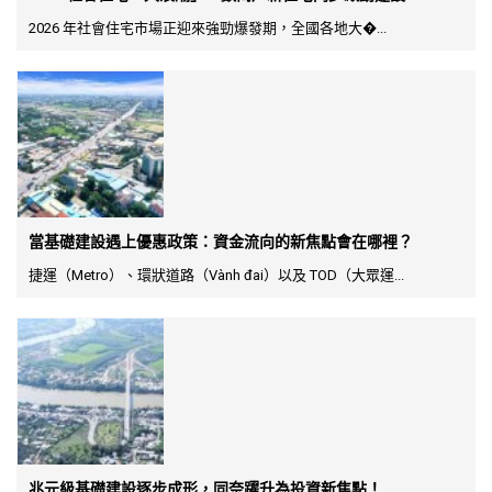
2026 年社會住宅市場正迎來強勁爆發期，全國各地大�...
當基礎建設遇上優惠政策：資金流向的新焦點會在哪裡？
捷運（Metro）、環狀道路（Vành đai）以及 TOD（大眾運...
兆元級基礎建設逐步成形，同奈躍升為投資新焦點！