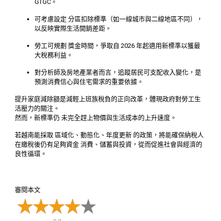
GTGC。
可考慮設定 分區扣除標準（如一線城市與二線地區不同），
以反映實際生活開銷差距。
勞工可規劃 獎金時間，爭取自 2026 年起適用新標準以獲最
大稅務利益。
對分析師及房地產業者而言，追蹤居民可支配收入變化，是
預測消費信心與住宅需求的重要依據。
提升家庭減除額是減輕上班族稅負的正向改革，體現政府對勞工生
活壓力的關注。
然而，新標準仍 未完全趕上物價與生活成本的上升速度。
若越南能採取 區域化、動態化、年度更新 的政策，將能確保納稅人
在繳稅後仍有足夠資金 消費、儲蓄與投資，從而促進社會與經濟的
良性循環。
審閱本文