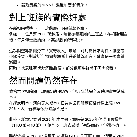
新政策將於 2026 年課稅年度 起實施。
對上班族的實際好處
在新扣除標準下，工薪階層可明顯減輕稅負。
例如：一位月薪 2000 萬越盾、無受撫養親屬的上班族，在扣除保險
後，每月僅需繳納約 12 萬越盾 的所得稅。
這項調整等於讓勞工「實得收入」增加，可用於日常消費、儲蓄或
小額投資，對於近年物價與通膨上升的情況而言，確實是一項實質
減壓。
同時，也意味著 免稅門檻提高，部分低薪族群將不再需繳稅。
然而問題仍然存在
儘管本次扣除額上調幅度約 40.9%，但仍 無法完全反映現實生活成
本。
在胡志明市、河內等大城市，日常商品與服務價格普遍上漲 15%–
20%，因此新標準依然略顯不足。
此外，新規定要到 2026 年 才生效，意味著 2025 年仍沿用舊標準
（1100 萬/440 萬），使許多上班族感嘆「有點開心，但還不夠」。
雖然依據 人均 GDP 增長率 來調整 GTGC 是正確方向，但若以 2020