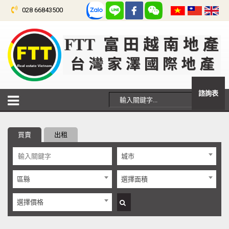
028 66843500
諮詢表
買賣
出租
城市
區縣
選擇面積
選擇價格