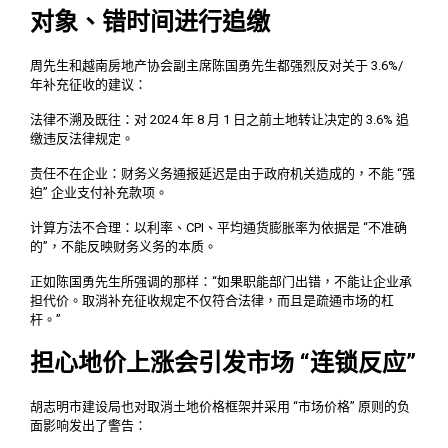
对象、错时间进行追缴
周先生和越南房地产协会副主席陈国勇先生都强烈反对关于 3.6%/
年补充征收的建议：
法律不溯及既往：对 2024 年 8 月 1 日之前土地转让决定的 3.6% 追
缴违反法律规定。
责任不在企业：财务义务通报延迟是由于政府机关造成的，不能 “强
迫” 企业支付补充款项。
计算方法不合理：以利率、CPI、平均通货膨胀率为依据是 “不准确
的”，不能反映财务义务的本质。
正如陈国勇先生所强调的那样：“如果职能部门出错，不能让企业承
担代价。取消补充征收规定不仅符合法律，而且是疏通市场的杠
杆。”
担心地价上涨会引发市场 “连锁反应”
胡志明市建设局也对取消土地价格框架并采用 “市场价格” 原则的负
面影响发出了警告：