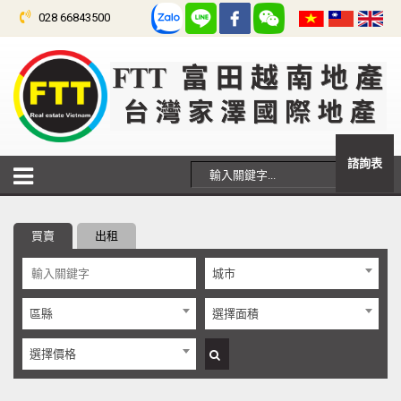
028 66843500
諮詢表
買賣
出租
城市
區縣
選擇面積
選擇價格