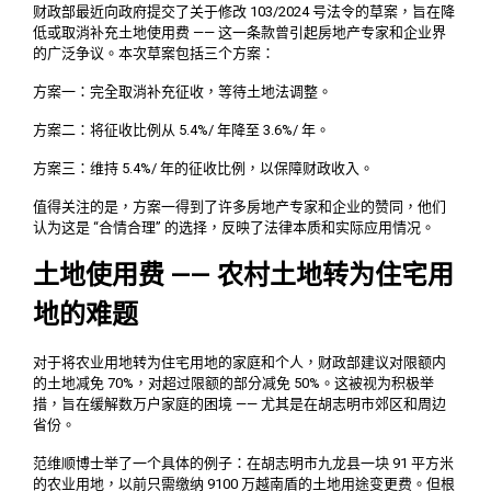
财政部最近向政府提交了关于修改 103/2024 号法令的草案，旨在降
低或取消补充土地使用费 —— 这一条款曾引起房地产专家和企业界
的广泛争议。本次草案包括三个方案：
方案一：完全取消补充征收，等待土地法调整。
方案二：将征收比例从 5.4%/ 年降至 3.6%/ 年。
方案三：维持 5.4%/ 年的征收比例，以保障财政收入。
值得关注的是，方案一得到了许多房地产专家和企业的赞同，他们
认为这是 “合情合理” 的选择，反映了法律本质和实际应用情况。
土地使用费 —— 农村土地转为住宅用
地的难题
对于将农业用地转为住宅用地的家庭和个人，财政部建议对限额内
的土地减免 70%，对超过限额的部分减免 50%。这被视为积极举
措，旨在缓解数万户家庭的困境 —— 尤其是在胡志明市郊区和周边
省份。
范维顺博士举了一个具体的例子：在胡志明市九龙县一块 91 平方米
的农业用地，以前只需缴纳 9100 万越南盾的土地用途变更费。但根