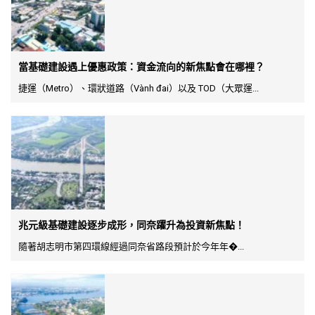
當基礎建設遇上優惠政策：資金流向的新焦點會在哪裡？
捷運（Metro）、環狀道路（Vành đai）以及 TOD（大眾運...
兆元級基礎建設逐步成形，同奈躍升為投資新焦點！
隨著胡志明市第四環線經過同奈省路段預計於今年年�...