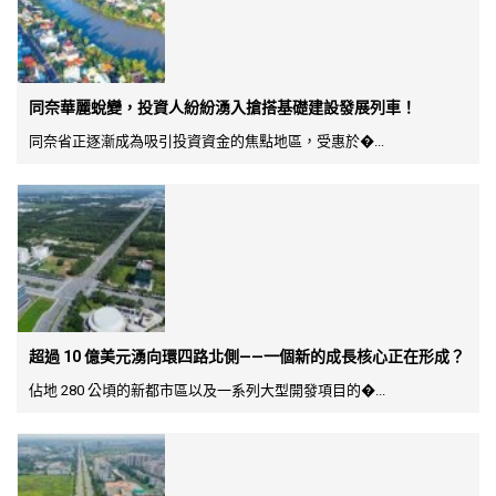
同奈華麗蛻變，投資人紛紛湧入搶搭基礎建設發展列車！
同奈省正逐漸成為吸引投資資金的焦點地區，受惠於�...
超過 10 億美元湧向環四路北側——一個新的成長核心正在形成？
佔地 280 公頃的新都市區以及一系列大型開發項目的�...