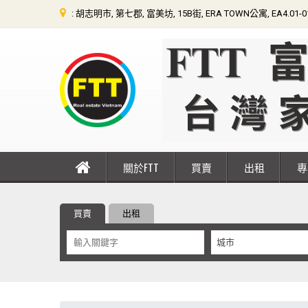
: 胡志明市, 第七郡, 富美坊, 15B街, ERA TOWN公寓, EA4.01-
關於FTT
買賣
出租
買賣
出租
城市