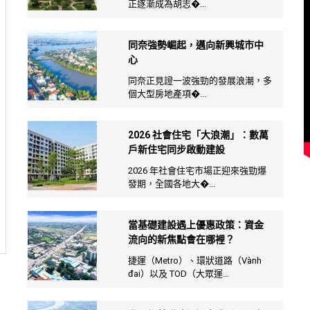
正逐漸成為胡志�...
同奈強勢崛起，邁向新興城市中
心
同奈正見證一波強勁的發展浪潮，多
個大型房地產項�...
2026 社會住宅「大浪潮」：數萬
戶新住宅同步啟動建設
2026 年社會住宅市場正迎來強勁爆
發期，全國各地大�...
當基礎建設遇上優惠政策：資金
流向的新焦點會在哪裡？
捷運（Metro）、環狀道路（Vành
đai）以及 TOD（大眾運...