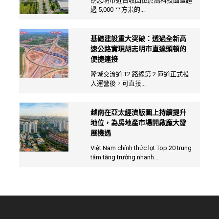
胡志明市近日收回位於高科技園區超
過 5,000 平方米的...
基礎建設重大突破：透過全新高
速公路實現胡志明市直達頭頓的
便捷連接
隆城交流道 T2 路線第 2 匝道正式投
入運營後，可直接...
越南在亞太經濟版圖上持續提升
地位，為房地產市場開啟龐大發
展機遇
Việt Nam chính thức lọt Top 20 trung
tâm tăng trưởng nhanh...