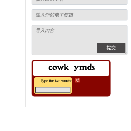
提交
Type the two words: