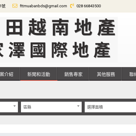
01號
fttmuabanbds@gmail.com
028 66843500
專案介紹
新聞和活動
銷售專家
其他服務
區縣
選擇面積