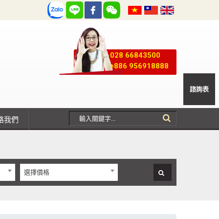
028 66843500
+886 956918888
諮詢表
聯絡我們
選擇價格