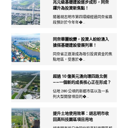
兆元級基礎建設逐步成形，同奈
躍升為投資新焦點！
隨著胡志明市第四環線經過同奈省路
段預計於今年年�...
同奈華麗蛻變，投資人紛紛湧入
搶搭基礎建設發展列車！
同奈省正逐漸成為吸引投資資金的焦
點地區，受惠於�...
超過 10 億美元湧向環四路北側
——一個新的成長核心正在形成？
佔地 280 公頃的新都市區以及一系
列大型開發項目的�...
提升土地使用效率：胡志明市收
回高科技園區項目用地