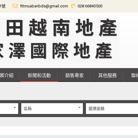
01號
fttmuabanbds@gmail.com
028 66843500
專案介紹
新聞和活動
銷售專家
其他服務
區縣
選擇面積