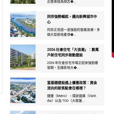
正逐漸成為胡志�...
同奈強勢崛起，邁向新興城市中
心
同奈正見證一波強勁的發展浪潮，多
個大型房地產項�...
2026 社會住宅「大浪潮」：數萬
戶新住宅同步啟動建設
2026 年社會住宅市場正迎來強勁爆
發期，全國各地大�...
當基礎建設遇上優惠政策：資金
流向的新焦點會在哪裡？
捷運（Metro）、環狀道路（Vành
đai）以及 TOD（大眾運...