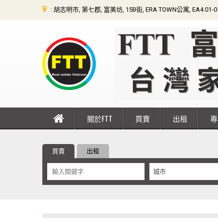
: 胡志明市, 第七郡, 富美坊, 15B街, ERA TOWN公寓, EA4.01-
關於FTT
買賣
出租
買賣
出租
城市