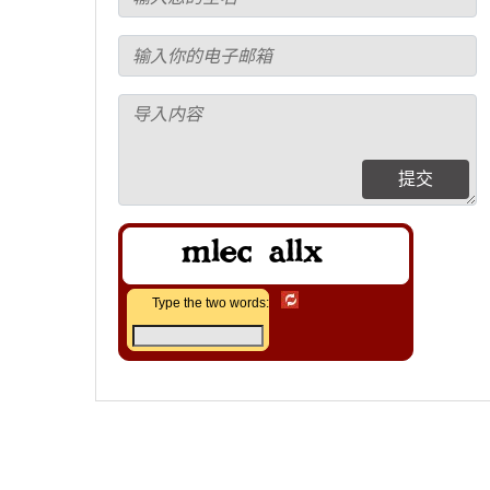
提交
Type the two words: