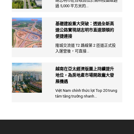
胡志明市近日收回位於高科技園區超
過 5,000 平方米的...
基礎建設重大突破：透過全新高
速公路實現胡志明市直達頭頓的
便捷連接
隆城交流道 T2 路線第 2 匝道正式投
入運營後，可直接...
越南在亞太經濟版圖上持續提升
地位，為房地產市場開啟龐大發
展機遇
Việt Nam chính thức lọt Top 20 trung
tâm tăng trưởng nhanh...