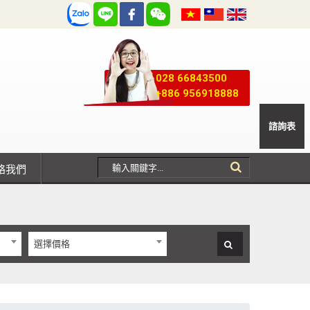
028 66843500
+886 956918888
諮詢表
聯絡我們
選擇價格