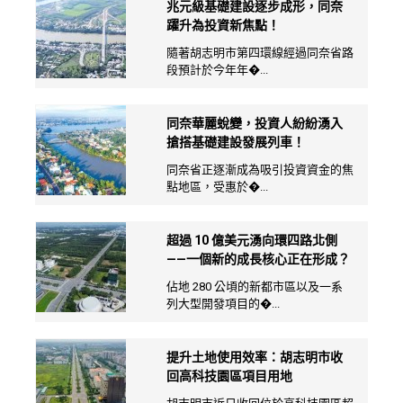
兆元級基礎建設逐步成形，同奈
躍升為投資新焦點！
隨著胡志明市第四環線經過同奈省路
段預計於今年年�...
同奈華麗蛻變，投資人紛紛湧入
搶搭基礎建設發展列車！
同奈省正逐漸成為吸引投資資金的焦
點地區，受惠於�...
超過 10 億美元湧向環四路北側
——一個新的成長核心正在形成？
佔地 280 公頃的新都市區以及一系
列大型開發項目的�...
提升土地使用效率：胡志明市收
回高科技園區項目用地