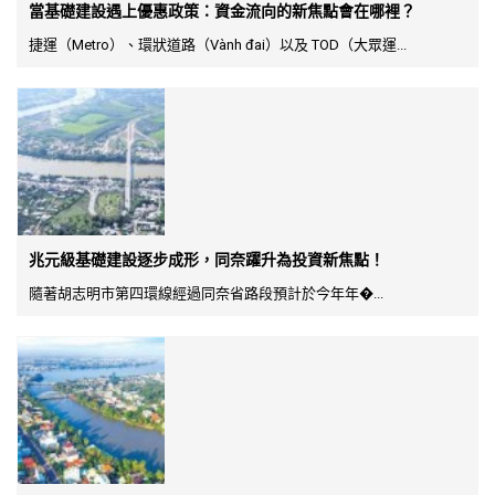
當基礎建設遇上優惠政策：資金流向的新焦點會在哪裡？
捷運（Metro）、環狀道路（Vành đai）以及 TOD（大眾運...
兆元級基礎建設逐步成形，同奈躍升為投資新焦點！
隨著胡志明市第四環線經過同奈省路段預計於今年年�...