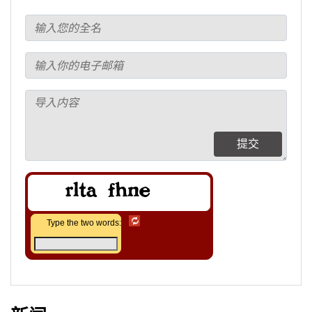
提交
Type the two words: