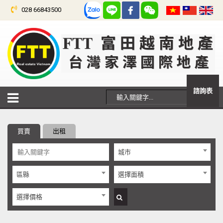
028 66843500
諮詢表
買賣
出租
城市
區縣
選擇面積
選擇價格