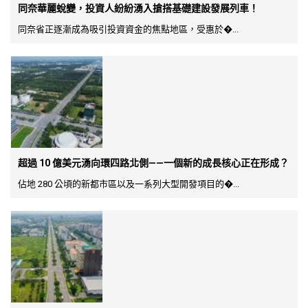
同奈華麗蛻變，投資人紛紛湧入搶搭基礎建設發展列車！
同奈省正逐漸成為吸引投資資金的焦點地區，受惠於�...
超過 10 億美元湧向環四路北側——一個新的成長核心正在形成？
佔地 280 公頃的新都市區以及一系列大型開發項目的�...