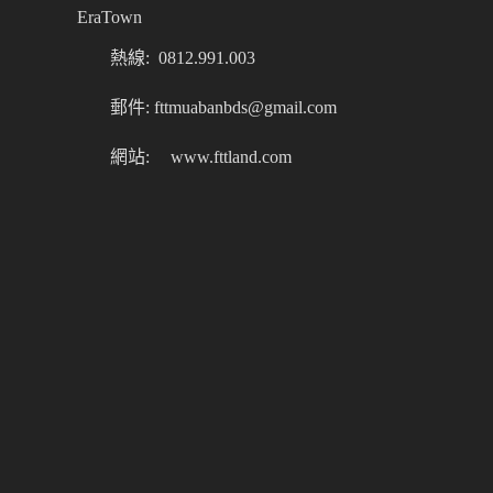
EraTown
熱線: 0812.991.003
郵件: fttmuabanbds@gmail.com
網站:
www.fttland.com